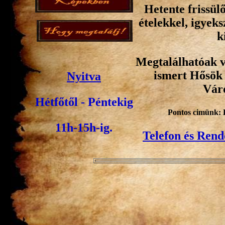
Hetente frissül
ételekkel, igyeks
k
Megtalálhatóak v
ismert Hősök 
Nyitva
Váro
Hétfőtől - Péntekig
Pontos cimünk: 
11h-15h-ig.
Telefon és Rend