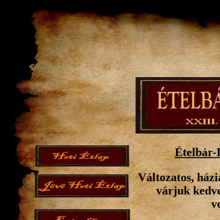
Ételbár-
Változatos, házi
várjuk kedve
v