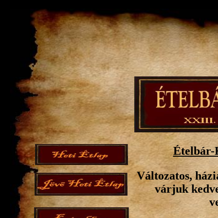
Ételbár-
Változatos, házi
várjuk kedve
v