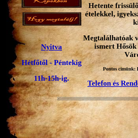
Hetente frissül
ételekkel, igyeks
k
Megtalálhatóak v
ismert Hősök 
Nyitva
Váro
Hétfőtől - Péntekig
Pontos cimünk: 
11h-15h-ig.
Telefon és Rend